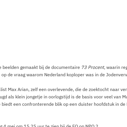
e beelden gemaakt bij de documentaire 
73 Procent
, waarin re
 op de vraag waarom Nederland koploper was in de Jodenvervo
ist Max Arian, zelf een overlevende, die de zoektocht naar verk
eugd als klein jongetje in oorlogstijd is de basis voor veel van Ma
biedt een confronterende blik op een duister hoofdstuk in de
ag 4 mei om 15.25 uur te zien bij de EO op NPO 2.