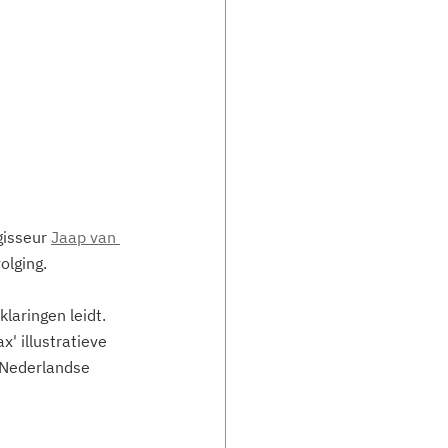
gisseur 
Jaap van 
lging. 
laringen leidt. 
x' illustratieve 
 Nederlandse 