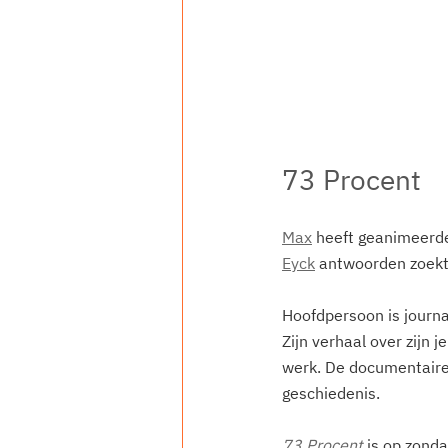
73 Procent
Max
 heeft geanimeerd
Eyck
 antwoorden zoekt
Hoofdpersoon is journal
Zijn verhaal over zijn j
werk. De documentaire 
geschiedenis.
73 Procent
 is op zond