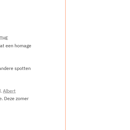
 THE 
t dat een homage 
andere spotten 
. 
Albert
e. Deze zomer 