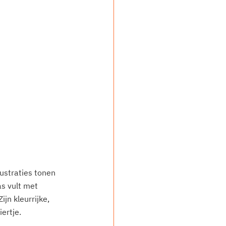
lustraties tonen 
s vult met 
jn kleurrijke, 
iertje.