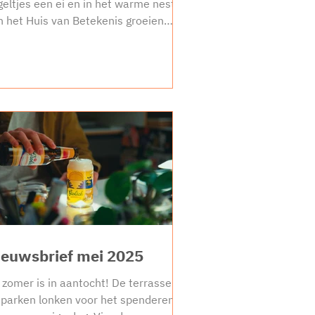
geltjes een ei en in het warme nest
n het Huis van Betekenis groeien
ze kuikens uit tot een scala aan
lwassen vogels die met een gerust
rt uit durven vliegen. Doorgewinterde
twerpers geven hun vrije werk
ndelijk een podium en afstuderende
udenten trekken de wijde wereld in.
rwijl we onze kennis delen middels
rkshops om kunstliefhebbers en
nstkuikens te voeden, verlaten niet
leen mensen ons nest. Ook tijgers vlie
ieuwsbrief mei 2025
 zomer is in aantocht! De terrassen
 parken lonken voor het spenderen