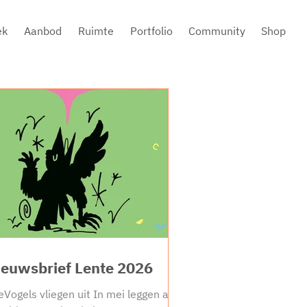
ek
Aanbod
Ruimte
Portfolio
Community
Shop
ieuwsbrief Lente 2026
eVogels vliegen uit In mei leggen alle