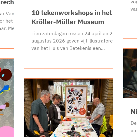
recht?
vo
va
10 tekenworkshops in het
aar Vanaf
de
Kröller-Müller Museum
or het
vo
aar. Met
ha
Tien zaterdagen tussen 24 april en 29
 Betekenis
on
augustus 2026 geven vijf illustratoren
f
ei
van het Huis van Betekenis een
 die de
st
doorlopende workshop in de
n
Te
tentoonstelling Het Europa van Isaac
wo
Israels. Op Tekenreis met Isaac Israels
sluit bij
ku
Isaac Israels heeft zijn leven lang een
an
al
passie voor reizen. Waar hij ook komt,
straties
reist zijn schetsboek mee. In snelle
 in de
lijnen of losse verfstreken legt hij het
cht
échte leven vast, net zoals wij
N
tegenwoordig foto’s maken. Imke, Cliff,
Eva, Lotte en Gemma helpen je op weg.
De
Z
en