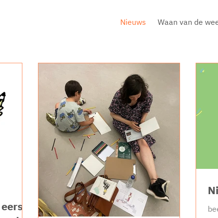
Nieuws
Waan van de we
N
 eerste
be