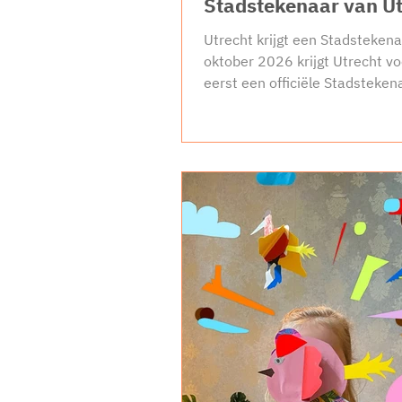
Stadstekenaar van Ut
Utrecht krijgt een Stadsteken
oktober 2026 krijgt Utrecht vo
eerst een officiële Stadsteken
dit initiatief van Het Huis van
wordt jaarlijks een illustrator o
tekenaar uit Utrecht benoemd
stad observeert, onderzoekt e
verbeeldt vanuit een actueel
maatschappelijk thema dat aan
de kernwaarden en ambities v
Utrecht. Met tekeningen en illu
laat de maker zien wat er leeft
stad en welke verhalen aanda
verdienen. D