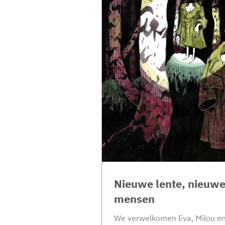
Nine fotografeert de laatste 3 
ongedocumenteerde vluchtelin
geholpen worden door Queer t
Support. Dit doe
Nieuwe lente, nieuw
mensen
We verwelkomen Eva, Milou en 