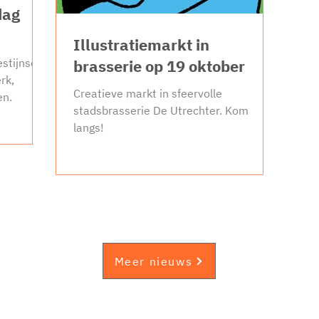
dag
Illustratiemarkt in
stijnse
brasserie op 19 oktober
rk,
Creatieve markt in sfeervolle
en.
stadsbrasserie De Utrechter. Kom
langs!
Koptek
Meer nieuws