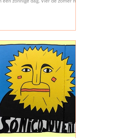
n een zonnige dag. Vier de zomer met
 uniek bierglas in de...