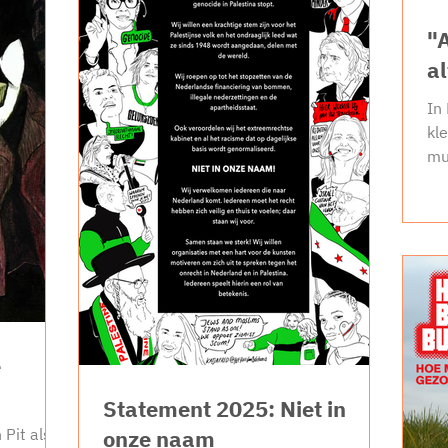
jaar de
gen die
"
o
a
In
kl
mu
me
e
Statement 2025: Niet in
Pit als
onze naam