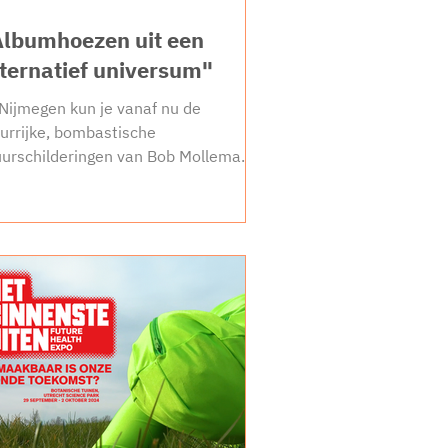
Albumhoezen uit een
lternatief universum"
 Nijmegen kun je vanaf nu de
eurrijke, bombastische
urschilderingen van Bob Mollema
t eigen ogen bekijken.