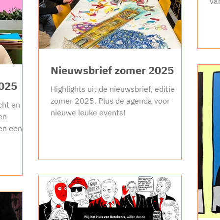
va
een
Nieuwsbrief zomer 2025
2025
Highlights uit de nieuwsbrief, editie
zomer 2025. Plus de agenda voor
ht en bij
nieuwe leuke events!
en
en een
n gaan en
 we onze
 snel
jk verzet,
htelingen