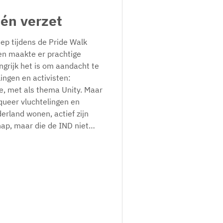
 én verzet
ep tijdens de Pride Walk
n maakte er prachtige
angrijk het is om aandacht te
ingen en activisten:
e, met als thema Unity. Maar
queer vluchtelingen en
derland wonen, actief zijn
p, maar die de IND niet
 WorldPride zegt de