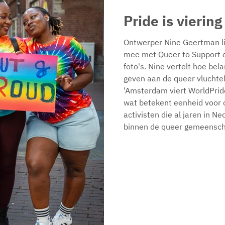
Pride is viering
Ontwerper Nine Geertman li
mee met Queer to Support e
foto's. Nine vertelt hoe bel
geven aan de queer vluchtel
'Amsterdam viert WorldPrid
wat betekent eenheid voor 
activisten die al jaren in Ne
binnen de queer gemeenscha
gelooft? De organisatie van
zichtbaarheid en b