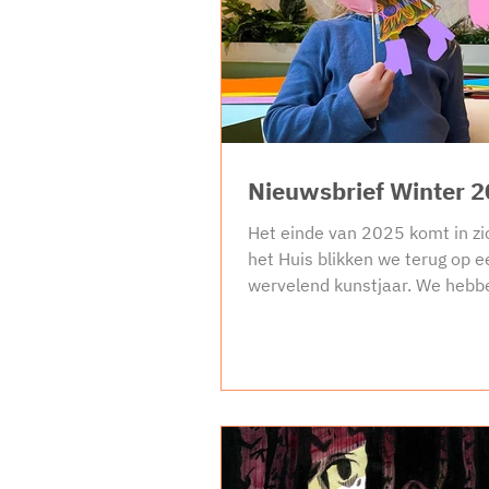
Nieuwsbrief Winter 
Het einde van 2025 komt in zic
het Huis blikken we terug op e
wervelend kunstjaar. We hebb
aantal bewoners zien komen e
meer dan ooit tevoren hebben
kennis en kunde gedeeld. Lees
verder over ons jaar vol kleurri
verbindende workshops en de
liefdevolle strijd om gelijkheid.
(UN)DOCUMENTED: queer vluc