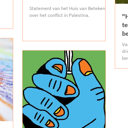
Statement van het Huis van Betekenis
"
over het conflict in Palestina.
t
b
Va
dr
be