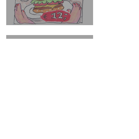
Ai could never
Open Call: Word jij de
eerste Stadstekenaar van
Utrecht?
Contact